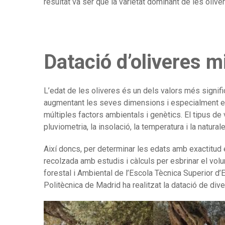
resultat va ser que la varietat dominant de les oliv
Datació d’oliveres mi
L’edat de les oliveres és un dels valors més signi
augmentant les seves dimensions i especialment el 
múltiples factors ambientals i genètics. El tipus de
pluviometria, la insolació, la temperatura i la natural
Així doncs, per determinar les edats amb exactitud 
recolzada amb estudis i càlculs per esbrinar el volu
forestal i Ambiental de l’Escola Tècnica Superior d’E
Politècnica de Madrid ha realitzat la datació de dive