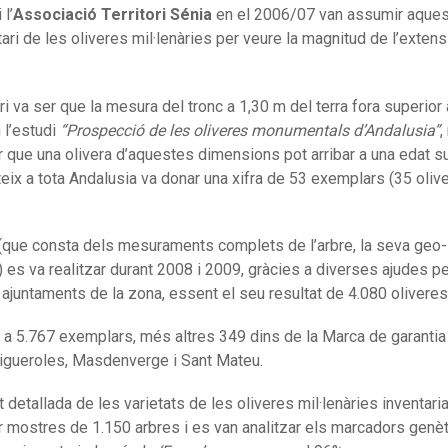
 l’
Associació Territori Sénia
en el 2006/07 van assumir aques
tari de les oliveres mil·lenàries per veure la magnitud de l’extens
tari va ser que la mesura del tronc a 1,30 m del terra fora superior
n l’estudi
“Prospecció de les oliveres monumentals d’Andalusia”
,
car que una olivera d’aquestes dimensions pot arribar a una edat su
eix a tota Andalusia va donar una xifra de 53 exemplars (35 oliv
nia (que consta dels mesuraments complets de l’arbre, la seva geo-
s) es va realitzar durant 2008 i 2009, gràcies a diverses ajudes p
i ajuntaments de la zona, essent el seu resultat de 4.080 oliveres
0 a 5.767 exemplars, més altres 349 dins de la Marca de garantia
, Figueroles, Masdenverge i Sant Mateu.
lt detallada de les varietats de les oliveres mil·lenàries inventar
ir mostres de 1.150 arbres i es van analitzar els marcadors genèt