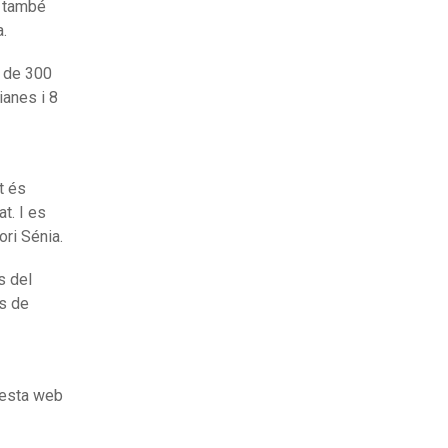
i també
a.
i de 300
ianes i 8
t és
t. I es
ri Sénia.
s del
es de
questa web