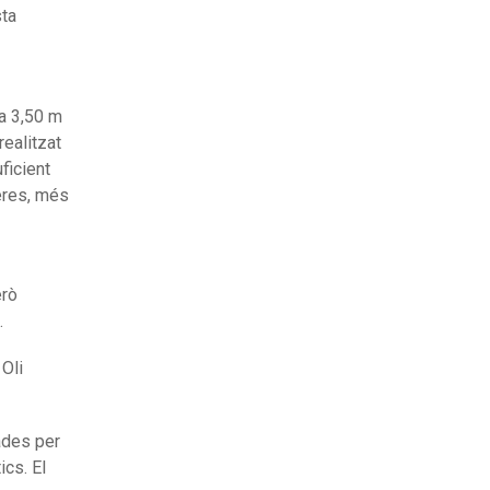
ta
 a 3,50 m
 realitzat
ficient
eres, més
erò
.
 Oli
iades per
ics. El