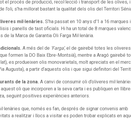
t el procés de producció, recol·lecció i transport de les olives, 
oli, s’ha millorat bastant la qualitat dels olis del Territori Séni
liveres mil·lenàries.
S’ha passat en 10 anys d’1 a 16 marques 
àlisis i panells de tast oficials. Hi ha un total de 8 marques valenc
 de la Marca de Garantia Oli Farga Mil·lenària.
dicionals.
A més del de
‘Farga’
, el de gairebé totes les oliveres
que formen la DO Baix Ebre-Montsià), mentre a Aragó gairebé to
lat), es produeixen olis monovarietals, molt apreciats en el merca
a Augusta), a partir d’aquests olis i que sigui definitori del Territo
urants de la zona.
A canvi de consumir oli d’oliveres mil·lenàrie
 aquest oli que incorporen a la seva carta i es publiquen en llibr
tza, seguint positives experiències anteriors.
il·lenàries que, només es fan, després de signar convenis amb
vitats a realitzar i llocs a visitar es poden trobar explicats en a