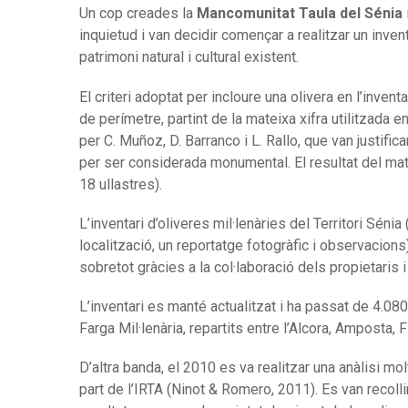
Un cop creades la
Mancomunitat Taula del Sénia
i
inquietud i van decidir començar a realitzar un inven
patrimoni natural i cultural existent.
El criteri adoptat per incloure una olivera en l’inven
de perímetre, partint de la mateixa xifra utilitzada e
per C. Muñoz, D. Barranco i L. Rallo, que van justifi
per ser considerada monumental. El resultat del mat
18 ullastres).
L’inventari d’oliveres mil·lenàries del Territori Sé
localització, un reportatge fotogràfic i observacion
sobretot gràcies a la col·laboració dels propietaris 
L’inventari es manté actualitzat i ha passat de 4.08
Farga Mil·lenària, repartits entre l’Alcora, Amposta
D’altra banda, el 2010 es va realitzar una anàlisi mo
part de l’IRTA (Ninot & Romero, 2011). Es van recoll