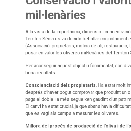
Conservació i valorit
mil·lenàries
A la vista de la importància, dimensió i concentraci
Territori Sénia es va decidir treballar conjuntament 
(Associació: propietaris, molins de oli, restauració, t
posar en valor les oliveres mil·lenàries del Territori 
Per aconseguir aquest objectiu fonamental, són div
bons resultats.
Conscienciació dels propietaris.
Ha estat molt im
després d’haver pogut comprovar que produint un oli 
paga el doble i a més segueixen gaudint d’un patrim
El canvi ha estat crucial, ja que abans havia dificulta
que es vagi als camps a mesurar les oliveres.
Millora del procés de producció de l’oliva i de l’ol