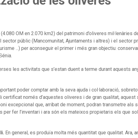
zació de les oliveres
ó (4.080 OM en 2.070 km2) del patrimoni d’oliveres mil·lenàries d
el sector públic (Mancomunitat, Ajuntaments i altres) i el sector pr
urisme ...) per aconseguir el primer i més gran objectiu: conservar 
Sénia.
erses les activitats que s’estan duent a terme durant aquests a
portant poder comptar amb la seva ajuda i col·laboració, sobreto
certificat només d’aquestes oliveres i de gran qualitat, aquest 
oni excepcional que, arribat de moment, podran transmetre als se
ts per fer l’inventari i ara són els mateixos propietaris els que sol
i.
En general, es produïa molta més quantitat que qualitat. Ara, 