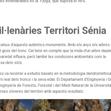
eres inventariades és la
‘Farga’
, que suposa el 96%.
l·lenàries Territori Sénia
ficatius d’aquests autèntics monuments. Amb els anys els arbres
gruix del tronc. Cal tenir en compte que la mida d’un arbre depè
 varietat influeix, però també les condicions ambientals com la
esa dels sòls.
es va recórrer a estudis basats en la metodologia dendrométrica
m real dels troncs i la seva edat. El Departament d’Enginyeria i G
nginyeria de Forests, Forestal i del Medi Natural de la Universita
rses oliveres del territori amb aquests resultats: