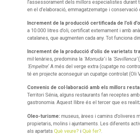
l’assessorament dels millors especialistes durant to
en el d’elaboració, emmagatzematge i conservació de l’
Increment de la producció certificada de l’oli d’o
a 10.000 litres d’oli, certificat externament i amb an
catalanes, que augmenten cada any. Tot funciona dins
Increment de la producció d’olis de varietats tra
mil·lenàries, predomina la
‘Morruda’
i la
‘Sevillenca’
(
‘Empeltre’
. A més del verge extra (cupatge no contro
té en projecte aconseguir un cupatge controlat (Oli Vi
Convenis de col·laboració amb els millors resta
Territori Sénia, alguns restaurants fan receptes amb
gastronomia. Aquest llibre és el tercer que es reali
Oleo-turisme:
museus, àrees i camins d’oliveres m
propietaris, molins i ajuntaments. Les diferents acti
als apartats
Què veure?
i
Què fer?
.