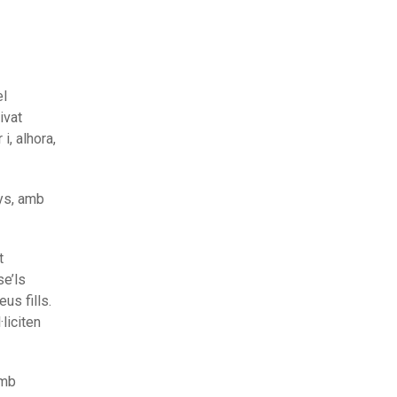
el
ivat
i, alhora,
nys, amb
t
se’ls
us fills.
·liciten
amb