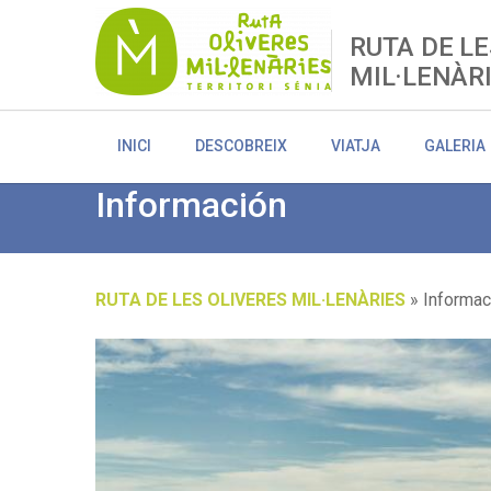
Skip
to
RUTA DE LE
main
MIL·LENÀR
content
INICI
DESCOBREIX
VIATJA
GALERIA
Información
RUTA DE LES OLIVERES MIL·LENÀRIES
Informac
Breadcrumb