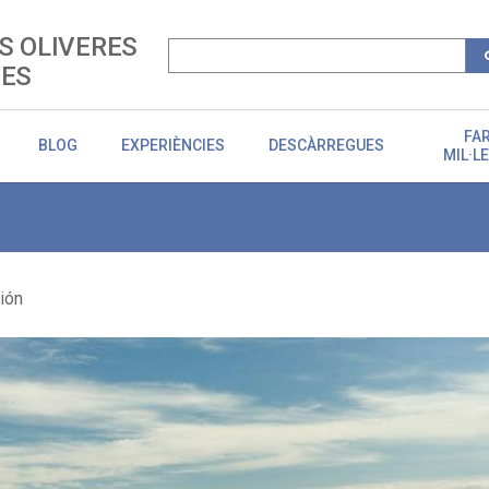
S OLIVERES
IES
FA
BLOG
EXPERIÈNCIES
DESCÀRREGUES
MIL·L
ión