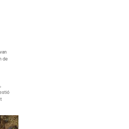
 van
n de
,
estió
t