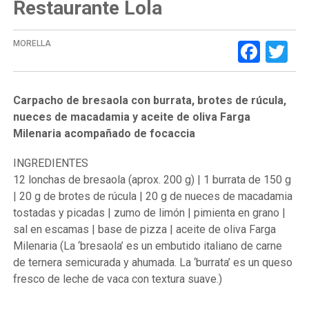
Restaurante Lola
Face
Tw
MORELLA
Carpacho de bresaola con burrata, brotes de rúcula,
nueces de macadamia y aceite de oliva Farga
Milenaria acompañado de focaccia
INGREDIENTES
12 lonchas de bresaola (aprox. 200 g) | 1 burrata de 150 g
| 20 g de brotes de rúcula | 20 g de nueces de macadamia
tostadas y picadas | zumo de limón | pimienta en grano |
sal en escamas | base de pizza | aceite de oliva Farga
Milenaria (La ‘bresaola’ es un embutido italiano de carne
de ternera semicurada y ahumada. La ‘burrata’ es un queso
fresco de leche de vaca con textura suave.)