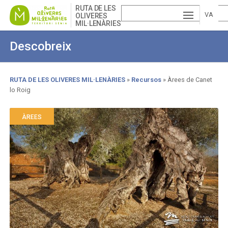
Skip
RUTA DE LES
to
VA
OLIVERES
MIL·LENÀRIES
main
ESP
LE
content
Descobreix
AÑ
EN
NCI
OL
GLI
À
RUTA DE LES OLIVERES MIL·LENÀRIES
Recursos
Àrees de Canet
lo Roig
Breadcrumb
SH
ÀREES