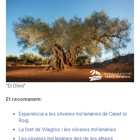
"El Olivo"
Et recomanem:
Experiència a les oliveres mil·lenàries de Canet lo
Roig
La font de Vilagròs i les oliveres mil·lenàries
Les oliveres mil·lenàries des de les altures