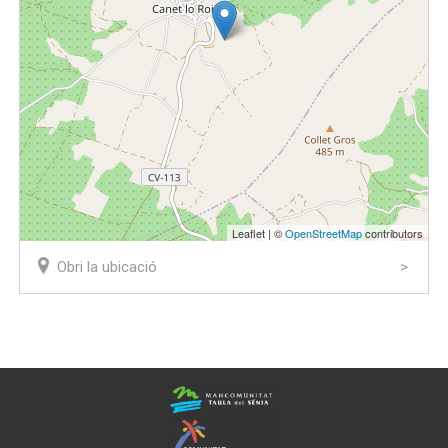
Leaflet | ©
OpenStreetMap
contributors
Obri la ubicació