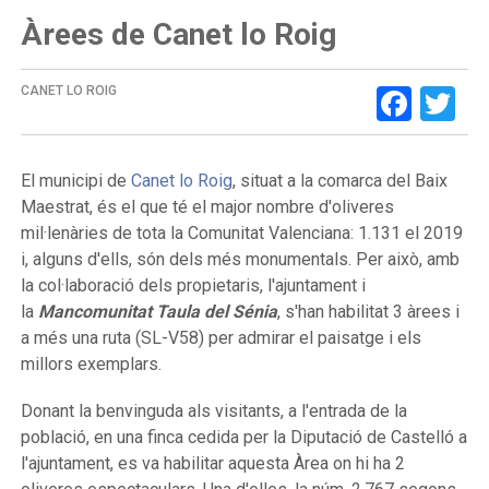
Àrees de Canet lo Roig
Face
Tw
CANET LO ROIG
El municipi de
Canet lo Roig
, situat a la comarca del Baix
Maestrat, és el que té el major nombre d'oliveres
mil·lenàries de tota la Comunitat Valenciana: 1.131 el 2019
i, alguns d'ells, són dels més monumentals. Per això, amb
la col·laboració dels propietaris, l'ajuntament i
la
Mancomunitat Taula del Sénia
, s'han habilitat 3 àrees i
a més una ruta (SL-V58) per admirar el paisatge i els
millors exemplars.
Donant la benvinguda als visitants, a l'entrada de la
població, en una finca cedida per la Diputació de Castelló a
l'ajuntament, es va habilitar aquesta Àrea on hi ha 2