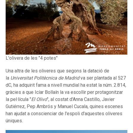
L'olivera de les "4 potes"
Una altra de les oliveres que segons la datació de
la
Universitat Politècnica de Madrid
va ser plantada al 527
dC, ha adquirit fama a nivell mundial ha estat la núm. 2.814,
gràcies a que Icíar Bollaín la va escollir per protagonitzar
la pel·lícula "
El Olivo
", al costat d'Anna Castillo, Javier
Gutiérrez, Pep Ambrós y Manuel Cucala, quines escenes
han ajudat a conscienciar de l'espoli d'aquestes oliveres
úniques.