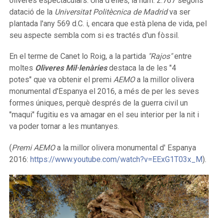
oliveres espectaculars. Una d'elles, la núm. 2.767 segons
datació de la
Universitat Politècnica de Madrid
va ser
plantada l'any 569 d.C. i, encara que està plena de vida, pel
seu aspecte sembla com si es tractés d'un fòssil.
En el terme de Canet lo Roig, a la partida
"Rajos"
entre
moltes
Oliveres Mil·lenàries
destaca la de les "4
potes" que va obtenir el premi
AEMO
a la millor olivera
monumental d'Espanya el 2016, a més de per les seves
formes úniques, perquè després de la guerra civil un
"maqui" fugitiu es va amagar en el seu interior per la nit i
va poder tornar a les muntanyes.
(
Premi AEMO
a la millor olivera monumental d' Espanya
2016:
https://www.youtube.com/watch?v=EExG1T03x_M
).