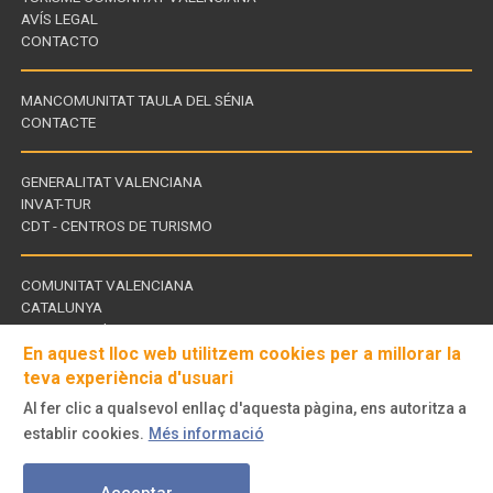
AVÍS LEGAL
CONTACTO
MANCOMUNITAT TAULA DEL SÉNIA
CONTACTE
GENERALITAT VALENCIANA
INVAT-TUR
Enllaços
CDT - CENTROS DE TURISMO
d'interès
COMUNITAT VALENCIANA
CATALUNYA
Enllaços
TERRES DE L'EBRE
d'interès
En aquest lloc web utilitzem cookies per a millorar la
teva experiència d'usuari
Al fer clic a qualsevol enllaç d'aquesta pàgina, ens autoritza a
Visita'ns
establir cookies.
Més informació
a
© Turisme Comunitat Valenciana. Tots els drets reservats.