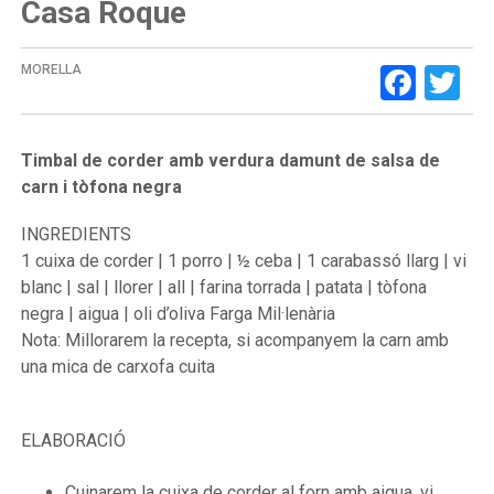
Casa Roque
Face
Tw
MORELLA
Timbal de corder amb verdura damunt de salsa de
carn i tòfona negra
INGREDIENTS
1 cuixa de corder | 1 porro | ½ ceba | 1 carabassó llarg | vi
blanc | sal | llorer | all | farina torrada | patata | tòfona
negra | aigua | oli d’oliva Farga Mil·lenària
Nota: Millorarem la recepta, si acompanyem la carn amb
una mica de carxofa cuita
ELABORACIÓ
Cuinarem la cuixa de corder al forn amb aigua, vi