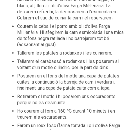
blanc, all, llorer i oli d’oliva Farga Mil·lenària. La
deixarem refredar, la desossarem i l’esmicolarem.
Colarem el suc de cuinar la carn i el reservarem.
Courem la ceba i el porro amb oli d’oliva Farga
Mil·lenària. Hi afegirem la carn esmicolada i una mica
de tòfona negra ratllada i ho barrejarem tot bé
(assaonant al gust).
Tallarem les patates a rodanxes i les cuinarem.
Tallarem el carabassó a rodanxes i les posarem al
voltant d’un motle cilíndric, per la part de dins.
Posarem en el fons del motle una capa de patates
cuites, a continuació la barreja de carn i verdura i,
finalment, una capa de patata cuita com a tapa.
Retirarem el motle i hi posarem uns escuradents
perquè no es desmunte.
Ho courem al forn a 160 ºC durant 10 minuts i en
traurem els escuradents.
Farem un roux fosc (farina torrada i oli d’oliva Farga