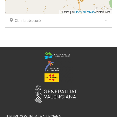
Leaflet | ©
OpenStreetMap
contributors
Obri la ubicació
TURISME COMUNITAT VALENCIANA