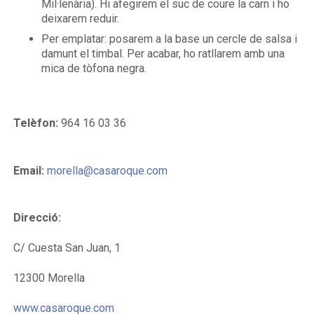
Mil·lenària). Hi afegirem el suc de coure la carn i ho
deixarem reduir.
Per emplatar: posarem a la base un cercle de salsa i
damunt el timbal. Per acabar, ho ratllarem amb una
mica de tòfona negra.
Telèfon:
964 16 03 36
Email:
morella@casaroque.com
Direcció:
C/ Cuesta San Juan, 1
12300 Morella
www.casaroque.com