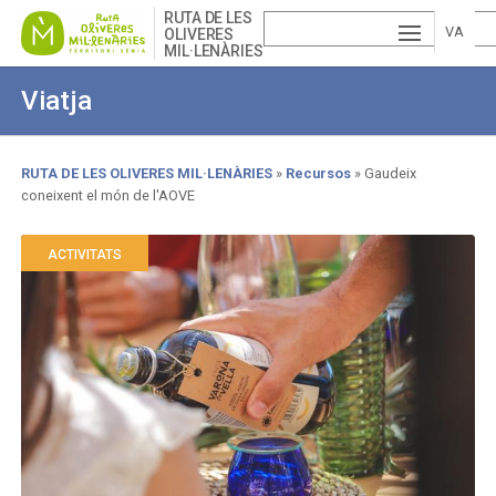
Skip
RUTA DE LES
to
VA
OLIVERES
MIL·LENÀRIES
main
ESP
LE
content
Viatja
AÑ
EN
NCI
OL
GLI
À
RUTA DE LES OLIVERES MIL·LENÀRIES
Recursos
Gaudeix
coneixent el món de l'AOVE
Breadcrumb
SH
ACTIVITATS