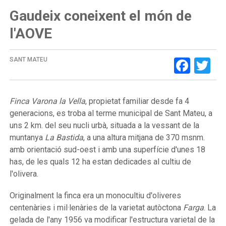
Gaudeix coneixent el món de
l'AOVE
Face
Tw
SANT MATEU
Finca Varona la Vella
, propietat familiar desde fa 4
generacions, es troba al terme municipal de Sant Mateu, a
uns 2 km. del seu nucli urbà, situada a la vessant de la
muntanya
La Bastida
, a una altura mitjana de 370 msnm.
amb orientació sud-oest i amb una superfície d'unes 18
has, de les quals 12 ha estan dedicades al cultiu de
l'olivera.
Originalment la finca era un monocultiu d'oliveres
centenàries i mil·lenàries de la varietat autòctona
Farga
. La
gelada de l'any 1956 va modificar l'estructura varietal de la