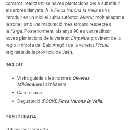
comarca, realitzant-se noves plantacions per a substituir
els arbres danyats. A la
Finca Varona la Vella
es va
introduir en un inici el cultiu autòcton
Morrut,
molt adaptat a
la zona i amb una maduració més tardana respecte a
la
Farga
. Posteriorment, als anys 90 es van realitzar
noves plantacions de la varietat
Empeltre
, provinent de la
regió limítrofa del Baix Aragó i de la varietat
Picual
,
originària de la província de Jaén.
INCLOU:
Visita guiada a les nostres
Oliveres
Mil·lenàries
i almàssera.
Cata técnica.
Degustació d'
OOVE Finca Varona la Vella
.
PREU
DURADA
10€ per persona - 2h