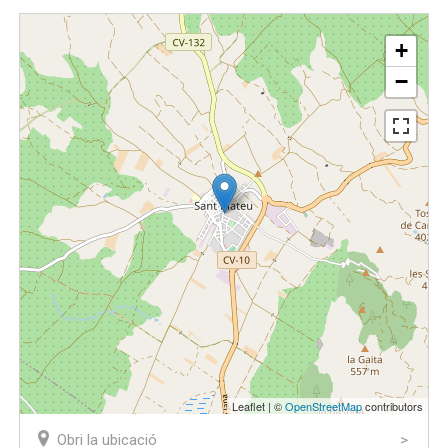
+
−
Leaflet | ©
OpenStreetMap
contributors
Obri la ubicació