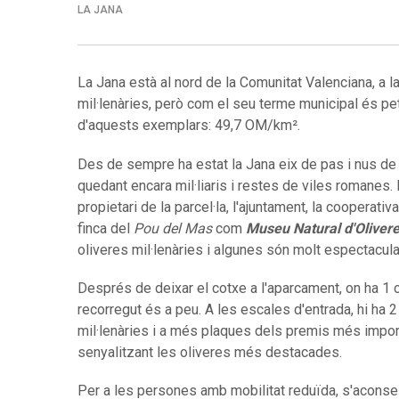
LA JANA
La Jana està al nord de la Comunitat Valenciana, a l
mil·lenàries, però com el seu terme municipal és pe
d'aquests exemplars: 49,7 OM/km².
Des de sempre ha estat la Jana eix de pas i nus de 
quedant encara mil·liaris i restes de viles romanes
propietari de la parcel·la, l'ajuntament, la cooperati
finca del
Pou del Mas
com
Museu Natural d'Olivere
oliveres mil·lenàries i algunes són molt espectacula
Després de deixar el cotxe a l'aparcament, on ha 1 car
recorregut és a peu. A les escales d'entrada, hi ha 2 c
mil·lenàries i a més plaques dels premis més importan
senyalitzant les oliveres més destacades.
Per a les persones amb mobilitat reduïda, s'aconsell