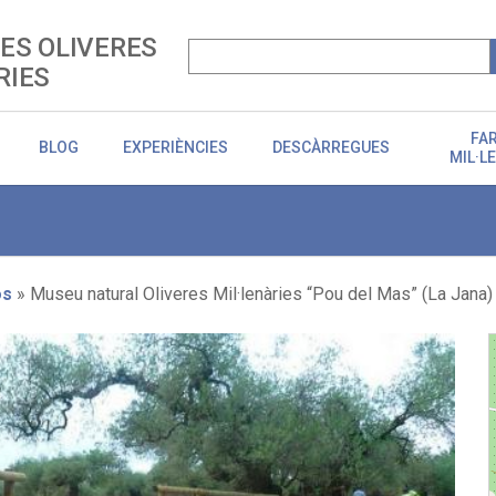
LES OLIVERES
RIES
FA
BLOG
EXPERIÈNCIES
DESCÀRREGUES
MIL·L
os
Museu natural Oliveres Mil·lenàries “Pou del Mas” (La Jana)