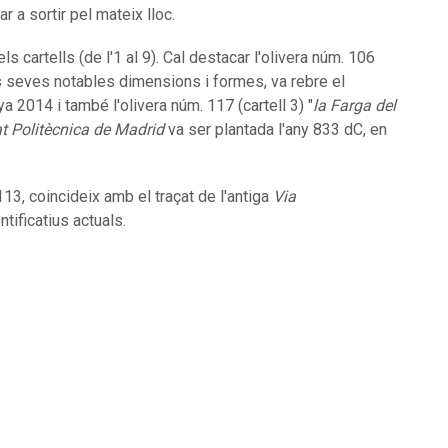
nar a sortir pel mateix lloc.
ls cartells (de l'1 al 9). Cal destacar l'olivera núm. 106
s seves notables dimensions i formes, va rebre el
 2014 i també l'olivera núm. 117 (cartell 3) "
la Farga del
at Politècnica de Madrid
va ser plantada l'any 833 dC, en
113, coincideix amb el traçat de l'antiga
Via
tificatius actuals.