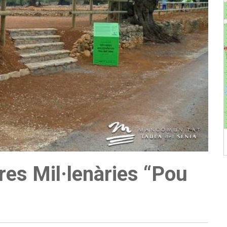
res Mil·lenàries “Pou