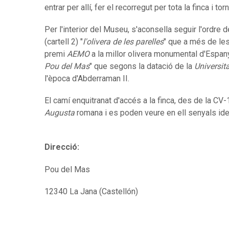
entrar per allí, fer el recorregut per tota la finca i tor
Per l'interior del Museu, s'aconsella seguir l'ordre de
(cartell 2) "
l'olivera de les parelles
" que a més de le
premi
AEMO
a la millor olivera monumental d'Espanya
Pou del Mas
" que segons la datació de la
Universit
l'època d'Abderraman II.
El camí enquitranat d'accés a la finca, des de la CV-
Augusta
romana i es poden veure en ell senyals iden
Direcció:
Pou del Mas
12340 La Jana (Castellón)