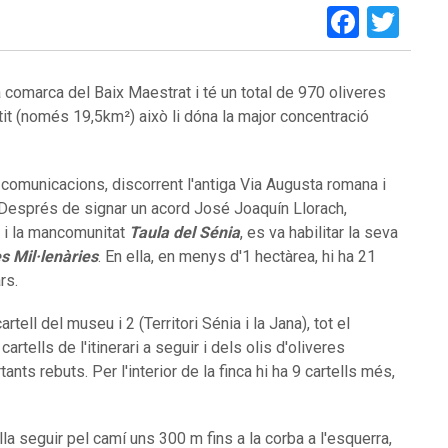
Faceb
Twi
a comarca del Baix Maestrat i té un total de 970 oliveres
tit (només 19,5km²) això li dóna la major concentració
comunicacions, discorrent l'antiga Via Augusta romana i
. Després de signar un acord José Joaquín Llorach,
va i la mancomunitat
Taula del Sénia
, es va habilitar la seva
s Mil·lenàries
. En ella, en menys d'1 hectàrea, hi ha 21
rs.
tell del museu i 2 (Territori Sénia i la Jana), tot el
artells de l'itinerari a seguir i dels olis d'oliveres
ts rebuts. Per l'interior de la finca hi ha 9 cartells més,
a seguir pel camí uns 300 m fins a la corba a l'esquerra,