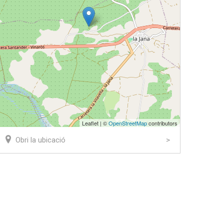
Leaflet | ©
OpenStreetMap
contributors
Obri la ubicació