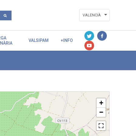
VALENCIÀ
ESPAÑOL
RGA
ENGLISH
VALSIPAM
+INFO
ENÀRIA
+
−