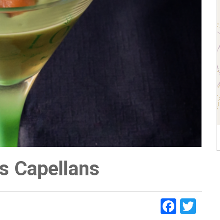
s Capellans
Faceb
Twi