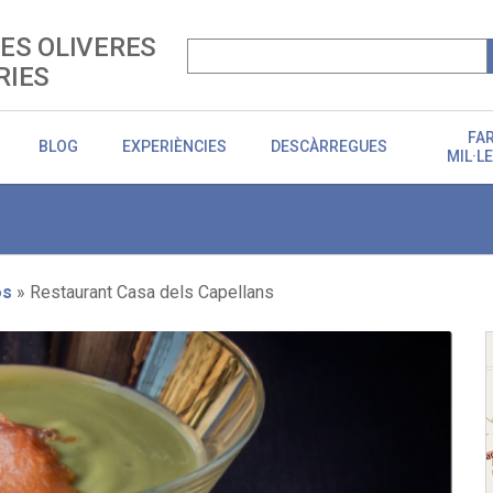
LES OLIVERES
RIES
FA
BLOG
EXPERIÈNCIES
DESCÀRREGUES
MIL·L
os
Restaurant Casa dels Capellans