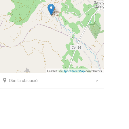
Leaflet | ©
OpenStreetMap
contributors
Obri la ubicació
ook
tter