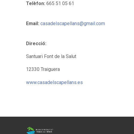
Telèfon:
665 51 05 61
Email:
casadelscapellans@gmail.com
Direcció:
Santuari Font de la Salut
12330 Traiguera
www.casadelscapellans.es