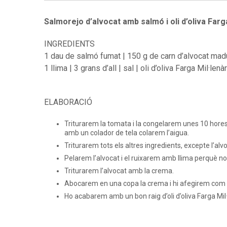
Salmorejo d’alvocat amb salmó i oli d’oliva Farga
INGREDIENTS
1 dau de salmó fumat | 150 g de carn d’alvocat madur
1 llima | 3 grans d’all | sal | oli d’oliva Farga Mil·lenàr
ELABORACIÓ
Triturarem la tomata i la congelarem unes 10 hores
amb un colador de tela colarem l’aigua.
Triturarem tots els altres ingredients, excepte l’alvo
Pelarem l’alvocat i el ruixarem amb llima perquè no 
Triturarem l’alvocat amb la crema.
Abocarem en una copa la crema i hi afegirem com 
Ho acabarem amb un bon raig d’oli d’oliva Farga Mil·