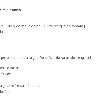
 Mil·lenària
 | 100 g de molla de pa | 1 litre d’aigua de tomata |
ia
 per poder traure’n l’aigua. Després la deixarem descongelar i
cat i el salmó.
s’oxide.
a guarnició el salmó fumat.
lenària.