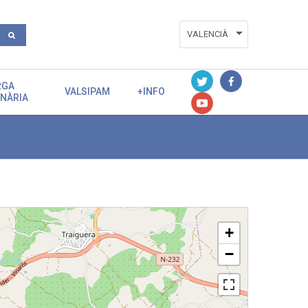
VALENCIÀ
ESPAÑOL
RGA
ENGLISH
VALSIPAM
+INFO
ENÀRIA
+
−