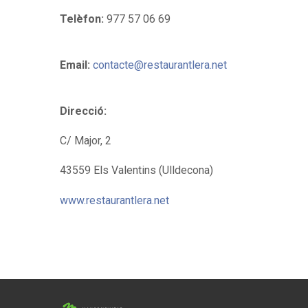
Telèfon:
977 57 06 69
Email:
contacte@restaurantlera.net
Direcció:
C/ Major, 2
43559 Els Valentins (Ulldecona)
www.restaurantlera.net