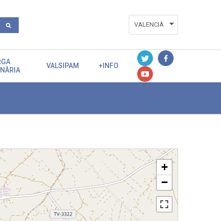
VALENCIÀ
ESPAÑOL
RGA
ENGLISH
VALSIPAM
+INFO
ENÀRIA
+
−