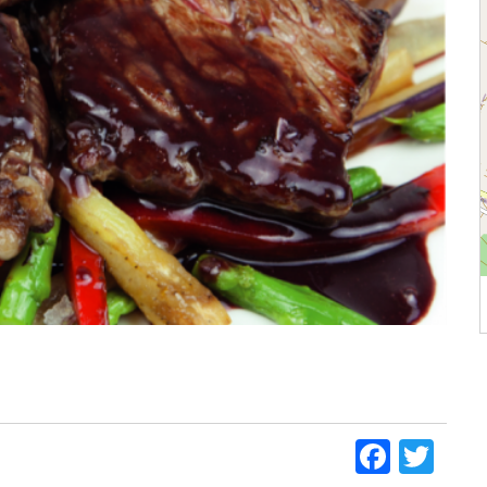
Faceb
Twi