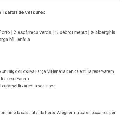
 i saltat de verdures
orto | 2 espàrrecs verds | ½ pebrot menut | ½ albergínia
arga Mil·lenària
 raig d’oli d’oliva Farga Mil·lenària ben calent i la reservarem.
i les reservarem.
el caramel·litzarem a poc a poc.
irem amb la salsa al vi de Porto. Afegirem la sal en escames per