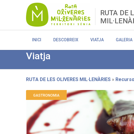
Skip
to
RUTA DE 
main
MIL·LENÀ
content
INICI
DESCOBREIX
VIATJA
GALERIA
Viatja
RUTA DE LES OLIVERES MIL·LENÀRIES
Recurs
Breadcrumb
GASTRONOMIA