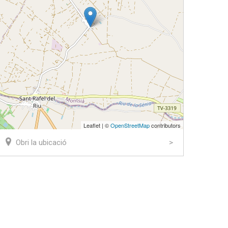
Leaflet | ©
OpenStreetMap
contributors
Obri la ubicació
ook
tter