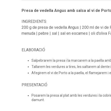
Presa de vedella Angus amb salsa al vi de Porto
INGREDIENTS
200 g de presa de vedella Angus | 200 ml de vi de P
menuda | pebre | sal | sal en escames | oli d’oliva F
ELABORACIÓ
Salpebrarem la presa i la marcarem a la paella amb un
Tallarem les verdures a tires, les saltarem al dente 
Afegirem el vi de Porto a la paella, el flamejarem i 
PRESENTACIÓ
Posarem la presa al plat amb les verdures i la cobr
damunt.