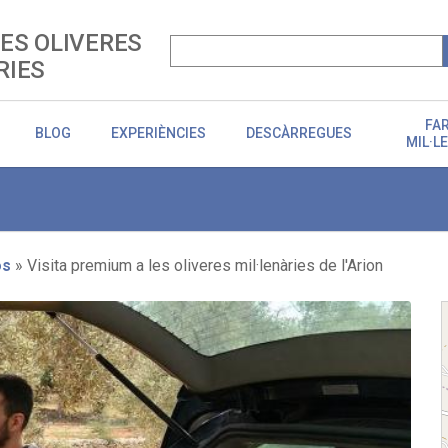
LES OLIVERES
RIES
FA
BLOG
EXPERIÈNCIES
DESCÀRREGUES
MIL·L
os
Visita premium a les oliveres mil·lenàries de l'Arion