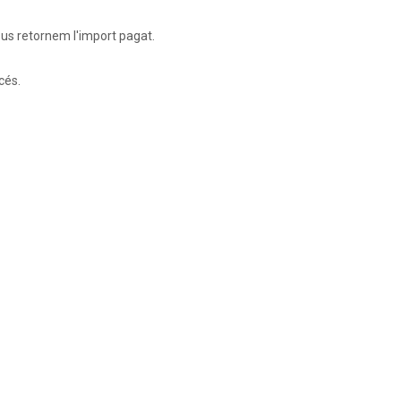
a, us retornem l'import pagat.
ncés.