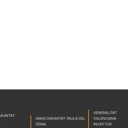
GENERALITAT
MUNITAT
MANCOMUNITAT TAULA DEL
VALENCIANA
A
Enllaços
SÉNIA
INVAT-TUR