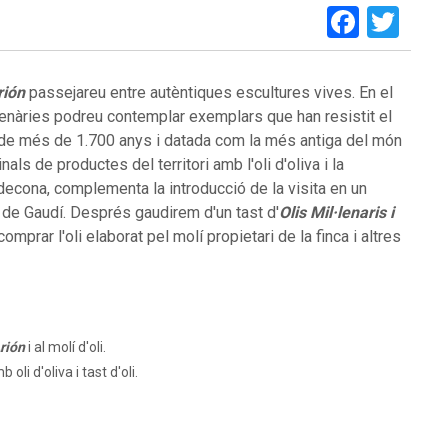
Faceb
Twi
rión
passejareu entre autèntiques escultures vives. En el
lenàries podreu contemplar exemplars que han resistit el
a de més de 1.700 anys i datada com la més antiga del món
s de productes del territori amb l'oli d'oliva i la
decona, complementa la introducció de la visita en un
 de Gaudí. Després gaudirem d'un tast d'
Olis Mil·lenaris i
mprar l'oli elaborat pel molí propietari de la finca i altres
Arión
i al molí d'oli.
li d'oliva i tast d'oli.