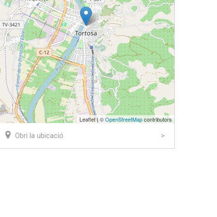
Leaflet | ©
OpenStreetMap
contributors
Obri la ubicació