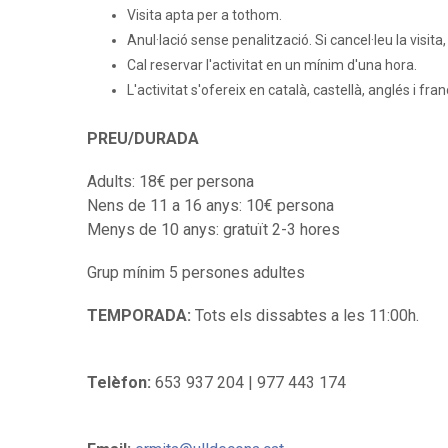
Visita apta per a tothom.
Anul·lació sense penalització. Si cancel·leu la visit
Cal reservar l'activitat en un mínim d'una hora.
L'activitat s'ofereix en català, castellà, anglés i fra
PREU/
DURADA
Adults: 18€ per persona
Nens de 11 a 16 anys: 10€ persona
Menys de 10 anys: gratuït 2-3 hores
Grup mínim 5 persones adultes
TEMPORADA:
Tots els dissabtes a les 11:00h.
Telèfon:
653 937 204 | 977 443 174