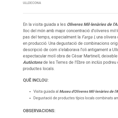
ULLDECONA
En la visita guiada a les
Oliveres Mil·lenàries de l'A
lloc del món amb major concentració d'oliveres mil·
pas del temps, especialment la
Farga I
, una oliver
en producció. Una degustació de combinacions original
descripció de com s'elaborava l'oli antigament a Ull
espectacular molí obra de Cèsar Martinell, deixeble
Autòctons
de les Terres de l'Ebre on inclús podreu co
productes locals.
QUÈ INCLOU:
Visita guiada al
Museu d'Oliveres Mil·lenàries de l'
Degustació de productes típics locals combinats amb o
OBSERVACIONS: