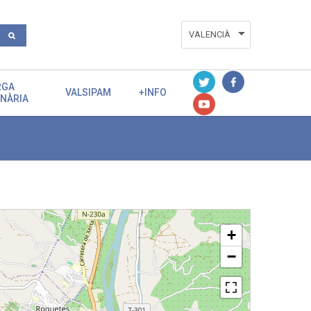
VALENCIÀ
ESPAÑOL
RGA
ENGLISH
VALSIPAM
+INFO
ENÀRIA
+
−