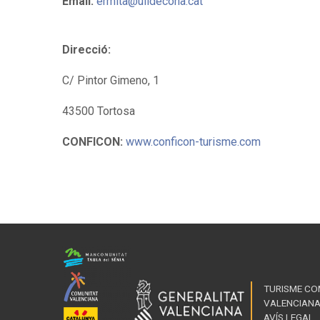
Email:
ermita@ulldecona.cat
Direcció:
C/ Pintor Gimeno, 1
43500 Tortosa
CONFICON:
www.conficon-turisme.com
TURISME CO
VALENCIAN
AVÍS LEGAL