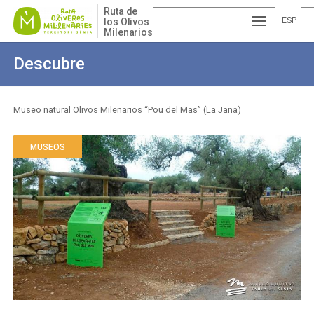
Pasar
Ruta de
al
ESP
los Olivos
Milenarios
contenido
AÑ
EN
principal
Descubre
OL
GLI
VA
SH
LE
Museo natural Olivos Milenarios “Pou del Mas” (La Jana)
Sobrescribir
NCI
enlaces
MUSEOS
À
de
ayuda
a
la
navegación