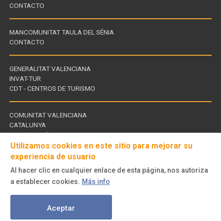
CONTACTO
MANCOMUNITAT TAULA DEL SÉNIA
CONTACTO
GENERALITAT VALENCIANA
INVAT-TUR
Links
CDT - CENTROS DE TURISMO
of
interest
COMUNITAT VALENCIANA
CATALUNYA
Links
TERRES DE L'EBRE
of
Utilizamos cookies en este sitio para mejorar su
interest
experiencia de usuario
Al hacer clic en cualquier enlace de esta página, nos autoriza
Follow
a establecer cookies.
Más info
us
© Turisme Comunitat Valenciana. Todos los derechos reservados.
on
Aceptar