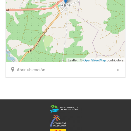
Leaflet | ©
OpenStreetMap
contributors
Abrir ubicación