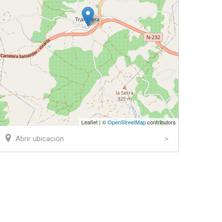
Leaflet | ©
OpenStreetMap
contributors
Abrir ubicación
ook
tter