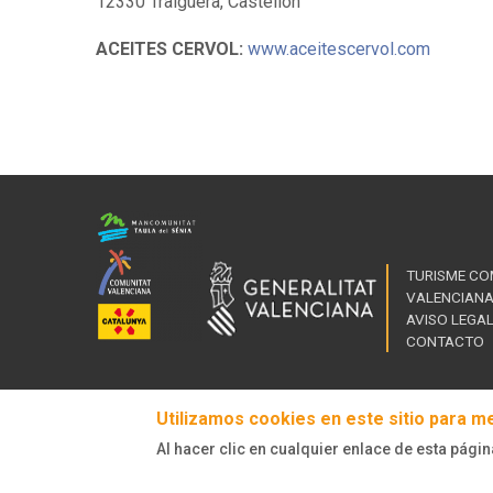
12330 Traiguera, Castellón
ACEITES CERVOL:
www.aceitescervol.com
TURISME CO
VALENCIAN
AVISO LEGA
CONTACTO
Utilizamos cookies en este sitio para m
Al hacer clic en cualquier enlace de esta págin
© Turisme Comunitat Valenciana. Todos los derechos reserva