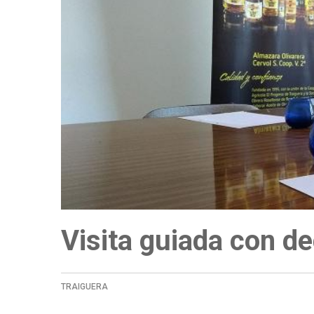
a
la
navegación
Visita guiada con d
TRAIGUERA