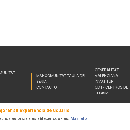
GENERALITAT
MUNITAT
MANCOMUNITAT TAULA DEL
VALENCIANA
A
Links
SÉNIA
INVAT-TUR
L
CONTACTO
CDT - CENTROS DE
of
TURISMO
interest
ejorar su experiencia de usuario
a, nos autoriza a establecer cookies.
Más info
dos.