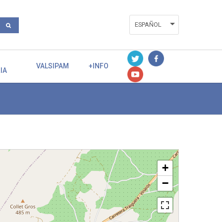
ESPAÑOL
ENGLISH
VALENCIÀ
VALSIPAM
+INFO
IA
+
−