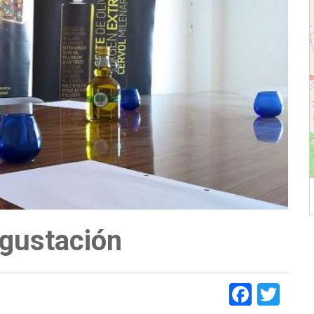
egustación
Faceb
Twi