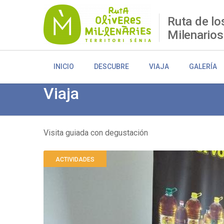
Pasar
al
Ruta de lo
contenido
Milenarios
principal
INICIO
DESCUBRE
VIAJA
GALERÍA
Viaja
Visita guiada con degustación
Sobrescribir
ACTIVIDADES
enlaces
de
ayuda