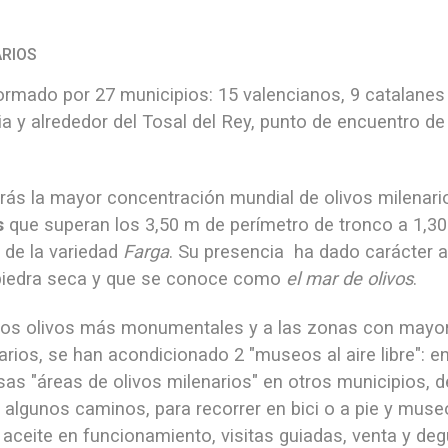
ARIOS
ormado por 27 municipios: 15 valencianos, 9 catalanes
a y alrededor del Tosal del Rey, punto de encuentro de
rarás la mayor concentración mundial de olivos milenar
s
que superan los 3,50 m de perímetro de tronco a 1,30
 de la variedad
Farga
. Su presencia ha dado carácter a
piedra seca y que se conoce como
el mar de olivos
.
s a los olivos más monumentales y a las zonas con mayor
rios, se han acondicionado 2 "museos al aire libre": e
rsas "áreas de olivos milenarios" en otros municipios,
algunos caminos, para recorrer en bici o a pie y
museo
 aceite en funcionamiento, visitas guiadas, venta y de