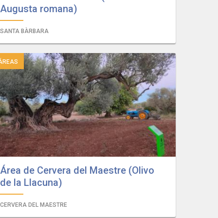
Augusta romana)
SANTA BÀRBARA
ÁREAS
Área de Cervera del Maestre (Olivo
de la Llacuna)
CERVERA DEL MAESTRE